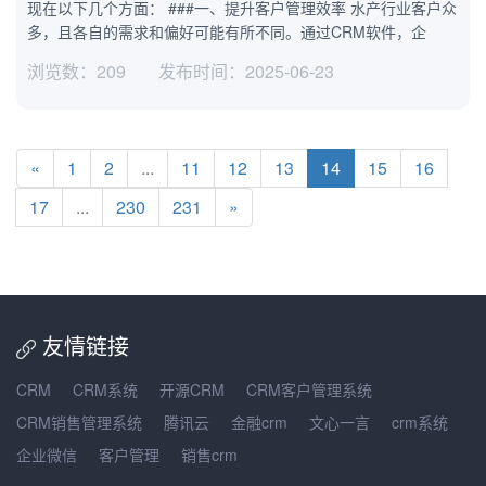
现在以下几个方面： ###一、提升客户管理效率 水产行业客户众
多，且各自的需求和偏好可能有所不同。通过CRM软件，企
浏览数：209
发布时间：2025-06-23
«
1
2
...
11
12
13
14
15
16
17
...
230
231
»
友情链接
CRM
CRM系统
开源CRM
CRM客户管理系统
CRM销售管理系统
腾讯云
金融crm
文心一言
crm系统
企业微信
客户管理
销售crm